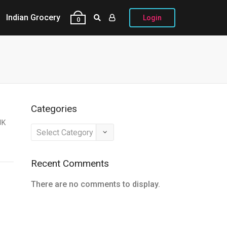
Indian Grocery
Login
0
Categories
UK
Categories
Recent Comments
There are no comments to display.