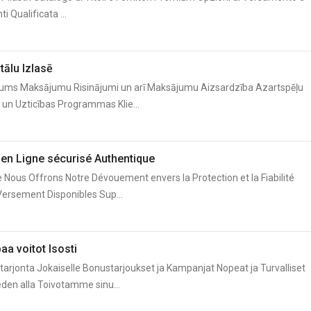
i Qualificata ...
tālu Izlasē
gums Maksājumu Risinājumi un arī Maksājumu Aizsardzība Azartspēļu
 un Uzticības Programmas Klie...
 en Ligne sécurisé Authentique
 Nous Offrons Notre Dévouement envers la Protection et la Fiabilité
rsement Disponibles Sup...
aa voitot Isosti
tarjonta Jokaiselle Bonustarjoukset ja Kampanjat Nopeat ja Turvalliset
en alla Toivotamme sinu...